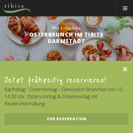
Tibits:
Toggle
Home
Navigat
Main
Navigation
ESSEN
Menü Specials
OSTERBRUNCH IM TIBITS
RESTAURANTS
DARMSTADT
NEWS
ÜBER UNS
Clos
CATERING
Jetzt frühzeitig reservieren!
Personal Login
Karfreitag - Ostermontag – Genüsslich Brunchen von 10-
Jobs
14.30 Uhr. Ostersonntag & Ostermontag mit
Kinderunterhaltung
Gutschein-Shop
ZUR RESERVATION
Tischreservation
Login