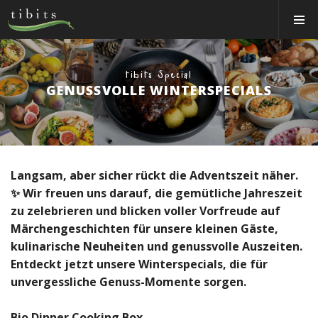
Tibits:
Toggle
Home
Navigat
Main
Navigation
ESSEN
tibits Special
RESTAURANTS
GENUSSVOLLE WINTERSPECIALS
NEWS
ÜBER UNS
CATERING
Langsam, aber sicher rückt die Adventszeit näher.
✨ Wir freuen uns darauf, die gemütliche Jahreszeit
Personal Login
zu zelebrieren und blicken voller Vorfreude auf
Märchengeschichten für unsere kleinen Gäste,
Jobs
kulinarische Neuheiten und genussvolle Auszeiten.
Gutschein-Shop
Entdeckt jetzt unsere Winterspecials, die für
unvergessliche Genuss-Momente sorgen.
Tischreservation
Login
Bio Dinner Cooking Box