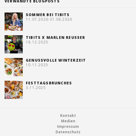
VERWANDTE BLOGPOSTS
SOMMER BEI TIBITS
11.07.2026-31.08.2026
TIBITS X MARLEN REUSSER
18.12.2025
GENUSSVOLLE WINTERZEIT
10.11.2025
FESTTAGSBRUNCHES
3.11.2025
Footer
Kontakt
Medien
Impressum
Datenschutz