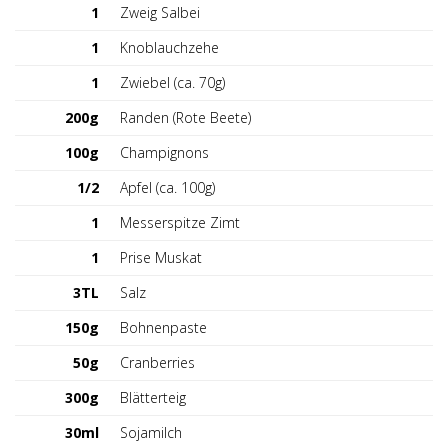
1
Zweig Salbei
1
Knoblauchzehe
1
Zwiebel (ca. 70g)
200g
Randen (Rote Beete)
100g
Champignons
1/2
Apfel (ca. 100g)
1
Messerspitze Zimt
1
Prise Muskat
3TL
Salz
150g
Bohnenpaste
50g
Cranberries
300g
Blätterteig
30ml
Sojamilch