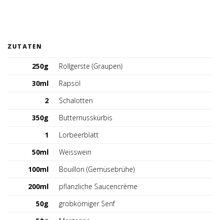
Deutschland (DE)
ZUTATEN
250g
Rollgerste (Graupen)
30ml
Rapsöl
2
Schalotten
350g
Butternusskürbis
1
Lorbeerblatt
50ml
Weisswein
100ml
Bouillon (Gemüsebrühe)
200ml
pflanzliche Saucencrème
50g
grobkörniger Senf