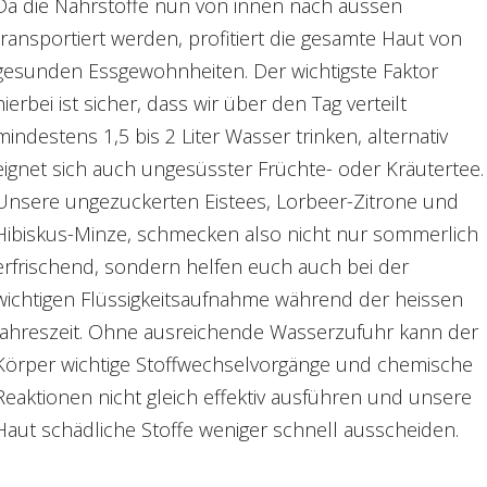
Da die Nährstoffe nun von innen nach aussen
transportiert werden, profitiert die gesamte Haut von
gesunden Essgewohnheiten. Der wichtigste Faktor
hierbei ist sicher, dass wir über den Tag verteilt
mindestens 1,5 bis 2 Liter Wasser trinken, alternativ
eignet sich auch ungesüsster Früchte- oder Kräutertee.
Unsere ungezuckerten Eistees, Lorbeer-Zitrone und
Hibiskus-Minze, schmecken also nicht nur sommerlich
erfrischend, sondern helfen euch auch bei der
wichtigen Flüssigkeitsaufnahme während der heissen
Jahreszeit. Ohne ausreichende Wasserzufuhr kann der
Körper wichtige Stoffwechselvorgänge und chemische
Reaktionen nicht gleich effektiv ausführen und unsere
Haut schädliche Stoffe weniger schnell ausscheiden.