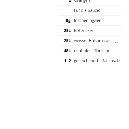
2
Orangen
Für die Sauce:
8g
frischer Ingwer
2EL
Rohzucker
2EL
weisser Balsamicoessig
4EL
neutrales Pflanzenöl
1–2
gestrichene TL Rauchsalz