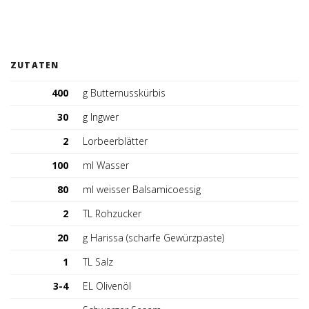
Deutschland (DE)
ZUTATEN
400
g Butternusskürbis
30
g Ingwer
2
Lorbeerblätter
100
ml Wasser
80
ml weisser Balsamicoessig
2
TL Rohzucker
20
g Harissa (scharfe Gewürzpaste)
1
TL Salz
3-4
EL Olivenöl