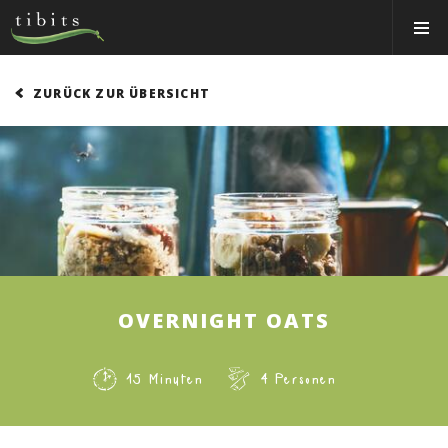
Tibits:
Toggle
Home
Navigat
Main
Navigation
ESSEN
ZURÜCK ZUR ÜBERSICHT
RESTAURANTS
NEWS
ÜBER UNS
CATERING
Personal Login
OVERNIGHT OATS
Jobs
Gutschein-Shop
15 Minuten
4 Personen
Tischreservation
Login