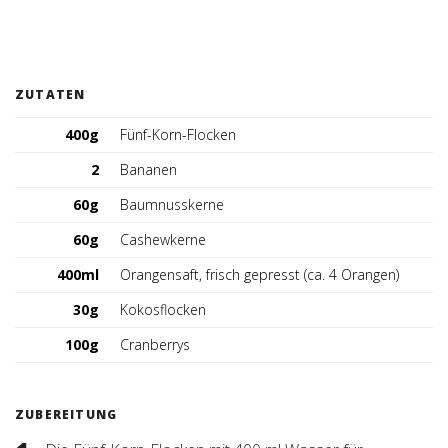
Deutschland (DE)
ZUTATEN
400g
Fünf-Korn-Flocken
2
Bananen
60g
Baumnusskerne
60g
Cashewkerne
400ml
Orangensaft, frisch gepresst (ca. 4 Orangen)
30g
Kokosflocken
100g
Cranberrys
ZUBEREITUNG