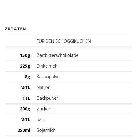
Deutschland (DE)
ZUTATEN
FÜR DEN SCHOGGIKUCHEN
150g
Zartbitterschokolade
225g
Dinkelmehl
8g
Kakaopulver
½TL
Natron
1TL
Backpulver
200g
Zucker
½TL
Salz
250ml
Sojamilch