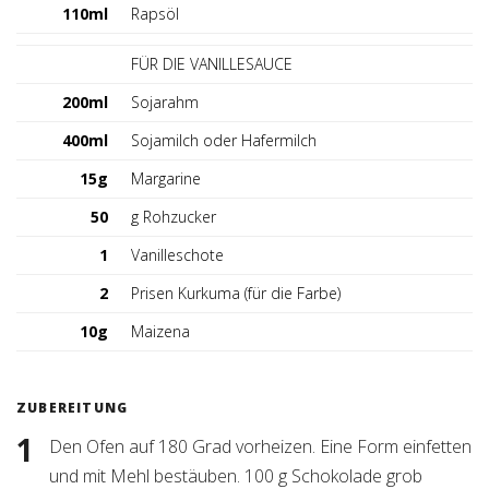
110ml
Rapsöl
FÜR DIE VANILLESAUCE
200ml
Sojarahm
400ml
Sojamilch oder Hafermilch
15g
Margarine
50
g Rohzucker
1
Vanilleschote
2
Prisen Kurkuma (für die Farbe)
10g
Maizena
ZUBEREITUNG
Den Ofen auf 180 Grad vorheizen. Eine Form einfetten
und mit Mehl bestäuben. 100 g Schokolade grob