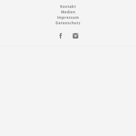
Footer
Kontakt
Deutschland (DE)
Medien
Impressum
Datenschutz