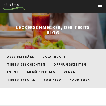
Tibits:
Toggle
Home
Navigat
Main
Navigation
ESSEN
LECKERSCHMECKER, DER TIBITS
RESTAURANTS
BLOG
NEWS
ÜBER UNS
CATERING
ALLE BEITRÄGE
SALATBLATT
TIBITS GESCHICHTEN
ÖFFNUNGSZEITEN
Personal Login
EVENT
MENÜ SPECIALS
VEGAN
Jobs
TIBITS SPECIAL
VOM FELD
FOOD TALK
Gutschein-Shop
Tischreservation
Login